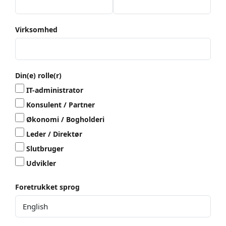
Virksomhed
Din(e) rolle(r)
IT-administrator
Konsulent / Partner
Økonomi / Bogholderi
Leder / Direktør
Slutbruger
Udvikler
Foretrukket sprog